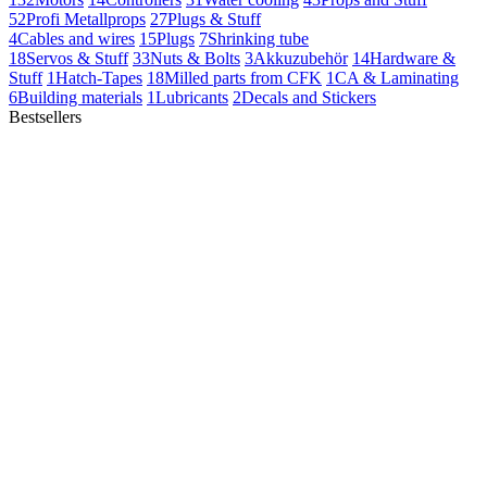
52
Profi Metallprops
27
Plugs & Stuff
4
Cables and wires
15
Plugs
7
Shrinking tube
18
Servos & Stuff
33
Nuts & Bolts
3
Akkuzubehör
14
Hardware &
Stuff
1
Hatch-Tapes
18
Milled parts from CFK
1
CA & Laminating
6
Building materials
1
Lubricants
2
Decals and Stickers
Bestsellers