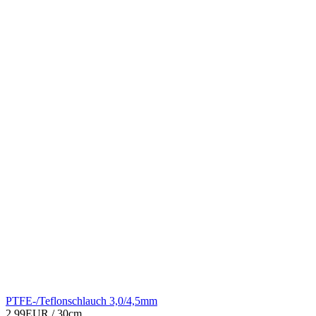
PTFE-/Teflonschlauch 3,0/4,5mm
2,99EUR
/ 30cm