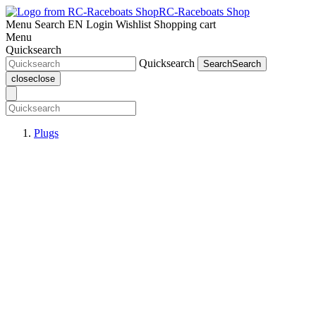
RC-Raceboats Shop
Menu
Search
EN
Login
Wishlist
Shopping cart
Menu
Quicksearch
Quicksearch
Search
Search
close
close
Plugs