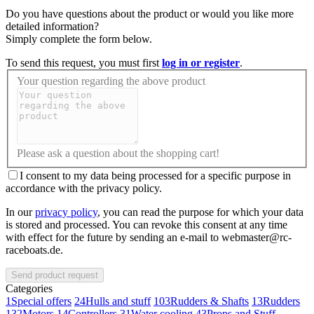
Do you have questions about the product or would you like more
detailed information?
Simply complete the form below.
To send this request, you must first
log in or register
.
Your question regarding the above product
Please ask a question about the shopping cart!
I consent to my data being processed for a specific purpose in
accordance with the privacy policy.
In our
privacy policy
, you can read the purpose for which your data
is stored and processed. You can revoke this consent at any time
with effect for the future by sending an e-mail to webmaster@rc-
raceboats.de.
Send product request
Categories
1
Special offers
24
Hulls and stuff
103
Rudders & Shafts
13
Rudders
132
Motors
14
Controllers
31
Water cooling
43
Props and Stuff