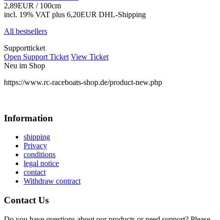
2,89EUR
/ 100cm
incl. 19% VAT
plus 6,20EUR DHL-
Shipping
All bestsellers
Supportticket
Open Support Ticket
View Ticket
Neu im Shop
https://www.rc-raceboats-shop.de/product-new.php
Information
shipping
Privacy
conditions
legal notice
contact
Withdraw contract
Contact Us
Do you have questions about our products or need support? Please