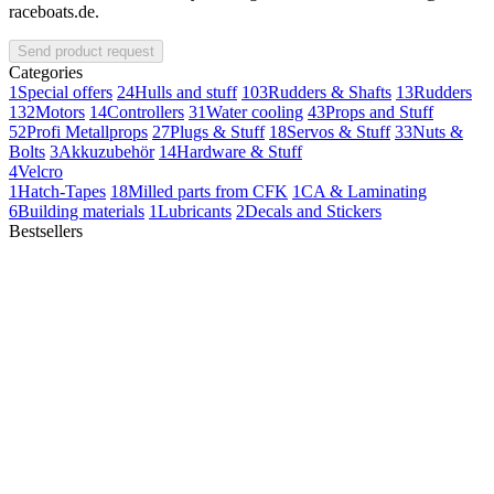
raceboats.de.
Send product request
Categories
1
Special offers
24
Hulls and stuff
103
Rudders & Shafts
13
Rudders
132
Motors
14
Controllers
31
Water cooling
43
Props and Stuff
52
Profi Metallprops
27
Plugs & Stuff
18
Servos & Stuff
33
Nuts &
Bolts
3
Akkuzubehör
14
Hardware & Stuff
4
Velcro
1
Hatch-Tapes
18
Milled parts from CFK
1
CA & Laminating
6
Building materials
1
Lubricants
2
Decals and Stickers
Bestsellers