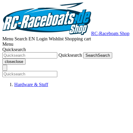
RC-Raceboats Shop
Menu
Search
EN
Login
Wishlist
Shopping cart
Menu
Quicksearch
Quicksearch
Search
Search
close
close
Hardware & Stuff