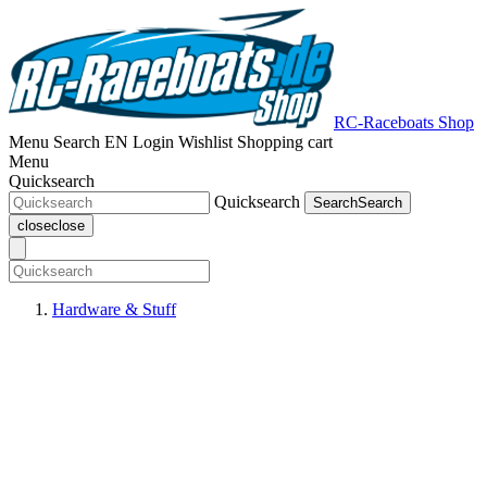
RC-Raceboats Shop
Menu
Search
EN
Login
Wishlist
Shopping cart
Menu
Quicksearch
Quicksearch
Search
Search
close
close
Hardware & Stuff