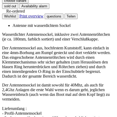
choose variant
sold out
Availability alarm
Re-ordered
Print overview
Wishlist
questions
Teilen
Antenne mit wasserdichtem Sockel
Wasserdichter Antennensockel, inklusive zwei Antennenröhrchen
(je ca. 180mm, farblich sortiert) und einer Verschlußkappe.
Der Antennensockel aus, hochfestem Kunststoff, kann einfach in
eine 4mm-Borhung am Rumpf gesteckt und dort verklebt werden.
Das eingeschobene Antennenröhrchen wird durch einen
Klemmmechanismus sehr sicher gehalten (zum Herauslösen den
blauen Ring herunterdrücken und Röhrchen ziehen) und durch
einen innenliegenden O-Ring in der Einschubtiefe begrenzt.
Dadurch ist der gesamte Bereich wasserdicht.
Der Antennensockel ist damit sowohl für 40Mhz, als auch für
2,4Ghz Anlagen die erste Wahl wenn es darum geht, jeglichen
Wassereinbruch (auch wenn das Boot mal auf dem Kopf liegt) zu
vermeiden.
Lieferumfang :
- Profil-Antennensockel