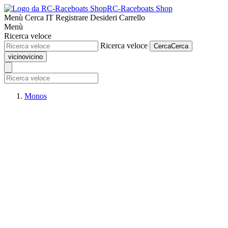
RC-Raceboats Shop
Menù
Cerca
IT
Registrare
Desideri
Carrello
Menù
Ricerca veloce
Ricerca veloce
Cerca
Cerca
vicino
vicino
Monos