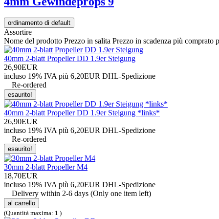
4mm Gewindeprops
9
ordinamento di default
Assortire
Nome del prodotto
Prezzo in salita
Prezzo in scadenza
più comprato
p
40mm 2-blatt Propeller DD 1.9er Steigung
26,90EUR
incluso 19% IVA
più 6,20EUR DHL-
Spedizione
Re-ordered
esaurito!
40mm 2-blatt Propeller DD 1.9er Steigung *links*
26,90EUR
incluso 19% IVA
più 6,20EUR DHL-
Spedizione
Re-ordered
esaurito!
30mm 2-blatt Propeller M4
18,70EUR
incluso 19% IVA
più 6,20EUR DHL-
Spedizione
Delivery within 2-6 days (Only one item left)
al carrello
(Quantità maxima: 1 )