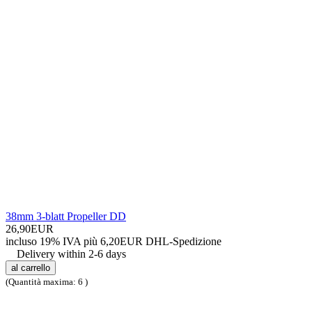
38mm 3-blatt Propeller DD
26,90EUR
incluso 19% IVA
più 6,20EUR DHL-
Spedizione
Delivery within 2-6 days
al carrello
(Quantità maxima: 6 )