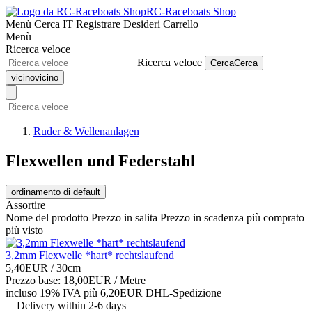
RC-Raceboats Shop
Menù
Cerca
IT
Registrare
Desideri
Carrello
Menù
Ricerca veloce
Ricerca veloce
Cerca
Cerca
vicino
vicino
Ruder & Wellenanlagen
Flexwellen und Federstahl
ordinamento di default
Assortire
Nome del prodotto
Prezzo in salita
Prezzo in scadenza
più comprato
più visto
3,2mm Flexwelle *hart* rechtslaufend
5,40EUR
/ 30cm
Prezzo base: 18,00EUR /
Metre
incluso 19% IVA
più 6,20EUR DHL-
Spedizione
Delivery within 2-6 days