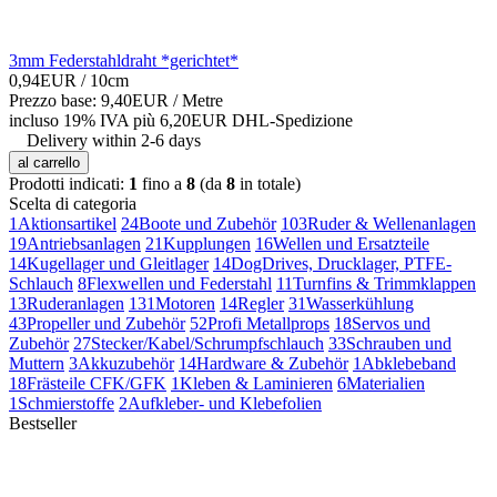
3mm Federstahldraht *gerichtet*
0,94EUR
/ 10cm
Prezzo base: 9,40EUR /
Metre
incluso 19% IVA
più 6,20EUR DHL-
Spedizione
Delivery within 2-6 days
al carrello
Prodotti indicati:
1
fino a
8
(da
8
in totale)
Scelta di categoria
1
Aktionsartikel
24
Boote und Zubehör
103
Ruder & Wellenanlagen
19
Antriebsanlagen
21
Kupplungen
16
Wellen und Ersatzteile
14
Kugellager und Gleitlager
14
DogDrives, Drucklager, PTFE-
Schlauch
8
Flexwellen und Federstahl
11
Turnfins & Trimmklappen
13
Ruderanlagen
131
Motoren
14
Regler
31
Wasserkühlung
43
Propeller und Zubehör
52
Profi Metallprops
18
Servos und
Zubehör
27
Stecker/Kabel/Schrumpfschlauch
33
Schrauben und
Muttern
3
Akkuzubehör
14
Hardware & Zubehör
1
Abklebeband
18
Frästeile CFK/GFK
1
Kleben & Laminieren
6
Materialien
1
Schmierstoffe
2
Aufkleber- und Klebefolien
Bestseller