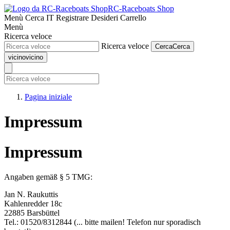
RC-Raceboats Shop
Menù
Cerca
IT
Registrare
Desideri
Carrello
Menù
Ricerca veloce
Ricerca veloce
Cerca
Cerca
vicino
vicino
Pagina iniziale
Impressum
Impressum
Angaben gemäß § 5 TMG:
Jan N. Raukuttis
Kahlenredder 18c
22885 Barsbüttel
Tel.: 01520/8312844 (... bitte mailen! Telefon nur sporadisch