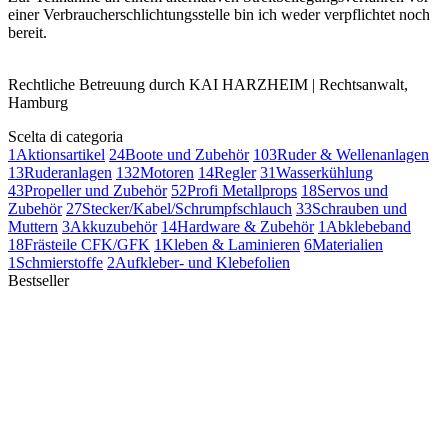
einer Verbraucherschlichtungsstelle bin ich weder verpflichtet noch
bereit.
Rechtliche Betreuung durch KAI HARZHEIM | Rechtsanwalt,
Hamburg
Scelta di categoria
1
Aktionsartikel
24
Boote und Zubehör
103
Ruder & Wellenanlagen
13
Ruderanlagen
132
Motoren
14
Regler
31
Wasserkühlung
43
Propeller und Zubehör
52
Profi Metallprops
18
Servos und
Zubehör
27
Stecker/Kabel/Schrumpfschlauch
33
Schrauben und
Muttern
3
Akkuzubehör
14
Hardware & Zubehör
1
Abklebeband
18
Frästeile CFK/GFK
1
Kleben & Laminieren
6
Materialien
1
Schmierstoffe
2
Aufkleber- und Klebefolien
Bestseller