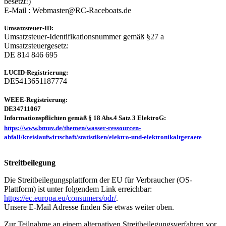
besetzt!)
E-Mail : Webmaster@RC-Raceboats.de
Umsatzsteuer-ID:
Umsatzsteuer-Identifikationsnummer gemäß §27 a
Umsatzsteuergesetz:
DE 814 846 695
LUCID-Registrierung:
DE5413651187774
WEEE-Registrierung:
DE34711067
Informationspflichten gemäß § 18 Abs.4 Satz 3 ElektroG:
https://www.bmuv.de/themen/wasser-ressourcen-
abfall/kreislaufwirtschaft/statistiken/elektro-und-elektronikaltgeraete
Streitbeilegung
Die Streitbeilegungsplattform der EU für Verbraucher (OS-
Plattform) ist unter folgendem Link erreichbar:
https://ec.europa.eu/consumers/odr/
.
Unsere E-Mail Adresse finden Sie etwas weiter oben.
Zur Teilnahme an einem alternativen Streitbeilegungsverfahren vor