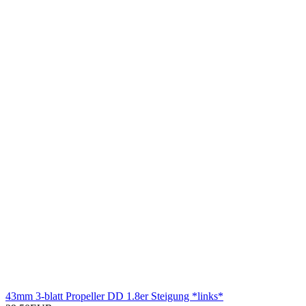
43mm 3-blatt Propeller DD 1.8er Steigung *links*