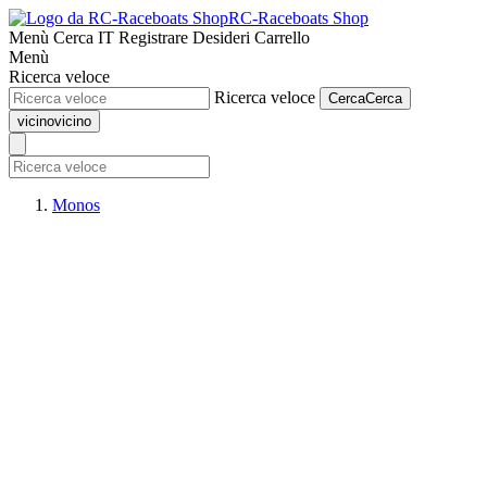
RC-Raceboats Shop
Menù
Cerca
IT
Registrare
Desideri
Carrello
Menù
Ricerca veloce
Ricerca veloce
Cerca
Cerca
vicino
vicino
Monos