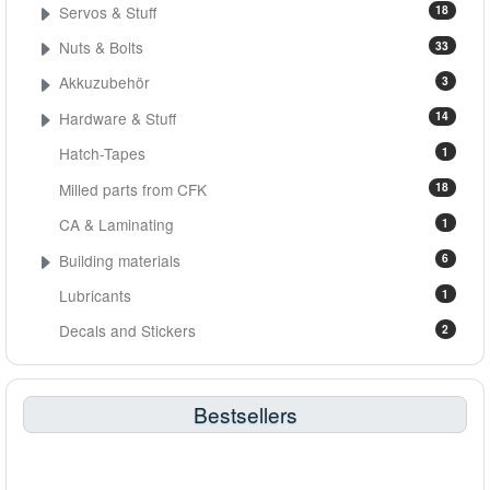
Servos & Stuff
18
Nuts & Bolts
33
Akkuzubehör
3
Hardware & Stuff
14
Hatch-Tapes
1
Milled parts from CFK
18
CA & Laminating
1
Building materials
6
Lubricants
1
Decals and Stickers
2
Bestsellers