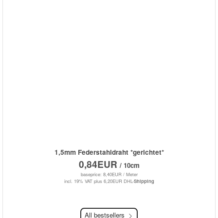
1,5mm Federstahldraht *gerichtet*
0,84EUR
/ 10cm
baseprice: 8,40EUR /
Meter
incl. 19% VAT
plus 6,20EUR DHL-
Shipping
All bestsellers