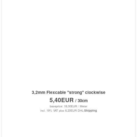
3,2mm Flexcable "strong" clockwise
5,40EUR
/ 30cm
baseprice: 18,00EUR /
Meter
incl. 19% VAT
plus 6,20EUR DHL-
Shipping