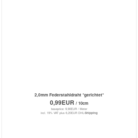
2,0mm Federstahldraht *gerichtet*
0,99EUR
/ 10cm
baseprice: 9,90EUR /
Meter
incl. 19% VAT
plus 6,20EUR DHL-
Shipping