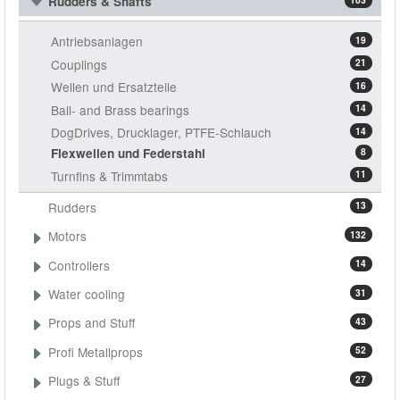
Rudders & Shafts
Antriebsanlagen
19
Couplings
21
Wellen und Ersatzteile
16
Ball- and Brass bearings
14
DogDrives, Drucklager, PTFE-Schlauch
14
Flexwellen und Federstahl
8
Turnfins & Trimmtabs
11
Rudders
13
Motors
132
Controllers
14
Water cooling
31
Props and Stuff
43
Profi Metallprops
52
Plugs & Stuff
27