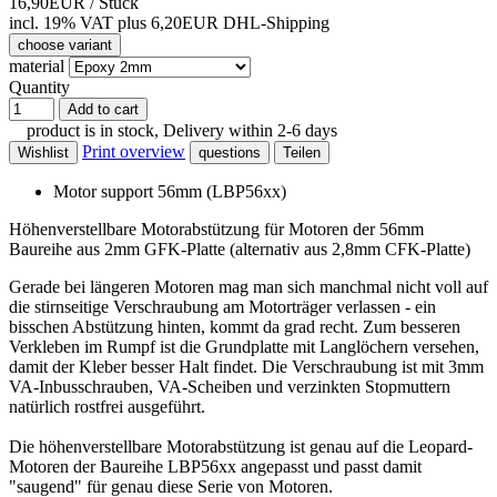
16,90EUR
/ Stück
incl. 19% VAT
plus 6,20EUR DHL-
Shipping
choose variant
material
Quantity
Add to cart
product is in stock, Delivery within 2-6 days
Print overview
Wishlist
questions
Teilen
Motor support 56mm (LBP56xx)
Höhenverstellbare Motorabstützung für Motoren der 56mm
Baureihe aus 2mm GFK-Platte (alternativ aus 2,8mm CFK-Platte)
Gerade bei längeren Motoren mag man sich manchmal nicht voll auf
die stirnseitige Verschraubung am Motorträger verlassen - ein
bisschen Abstützung hinten, kommt da grad recht. Zum besseren
Verkleben im Rumpf ist die Grundplatte mit Langlöchern versehen,
damit der Kleber besser Halt findet. Die Verschraubung ist mit 3mm
VA-Inbusschrauben, VA-Scheiben und verzinkten Stopmuttern
natürlich rostfrei ausgeführt.
Die höhenverstellbare Motorabstützung ist genau auf die Leopard-
Motoren der Baureihe LBP56xx angepasst und passt damit
"saugend" für genau diese Serie von Motoren.