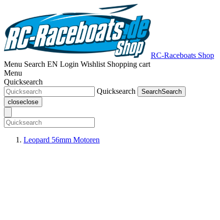
RC-Raceboats Shop
Menu
Search
EN
Login
Wishlist
Shopping cart
Menu
Quicksearch
Quicksearch
Search
Search
close
close
Leopard 56mm Motoren