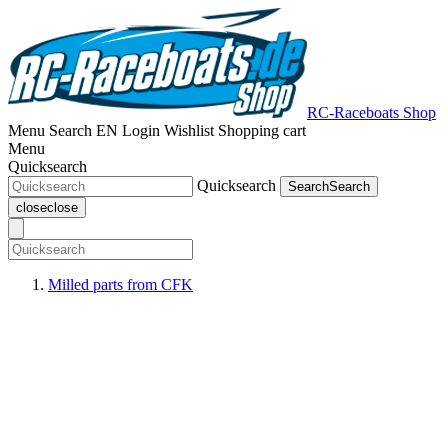
RC-Raceboats Shop
Menu
Search
EN
Login
Wishlist
Shopping cart
Menu
Quicksearch
Quicksearch
Search
Search
close
close
Milled parts from CFK