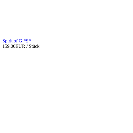
Spirit of G *S*
159,00EUR
/ Stück