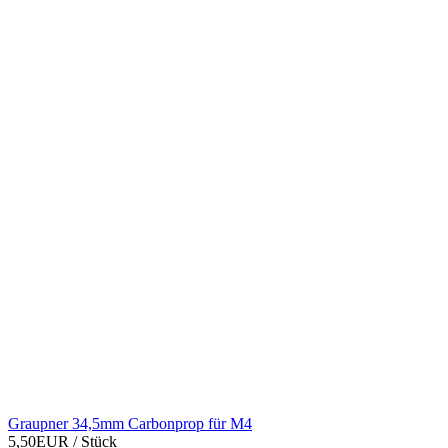
Graupner 34,5mm Carbonprop für M4
5,50EUR
/ Stück