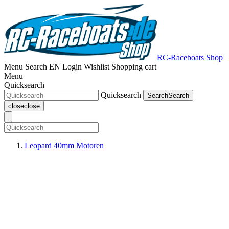
RC-Raceboats Shop
Menu
Search
EN
Login
Wishlist
Shopping cart
Menu
Quicksearch
Quicksearch
Search
Search
close
close
Leopard 40mm Motoren