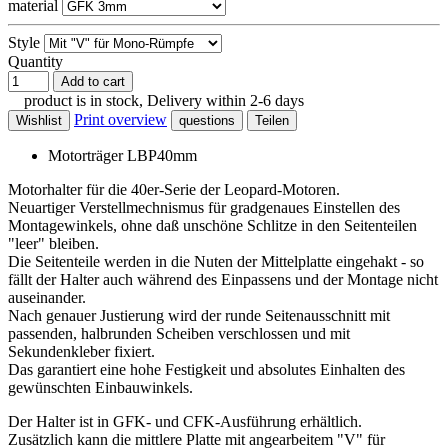
material
Style
Quantity
Add to cart
product is in stock, Delivery within 2-6 days
Print overview
Wishlist
questions
Teilen
Motorträger LBP40mm
Motorhalter für die 40er-Serie der Leopard-Motoren.
Neuartiger Verstellmechnismus für gradgenaues Einstellen des
Montagewinkels, ohne daß unschöne Schlitze in den Seitenteilen
"leer" bleiben.
Die Seitenteile werden in die Nuten der Mittelplatte eingehakt - so
fällt der Halter auch während des Einpassens und der Montage nicht
auseinander.
Nach genauer Justierung wird der runde Seitenausschnitt mit
passenden, halbrunden Scheiben verschlossen und mit
Sekundenkleber fixiert.
Das garantiert eine hohe Festigkeit und absolutes Einhalten des
gewünschten Einbauwinkels.
Der Halter ist in GFK- und CFK-Ausführung erhältlich.
Zusätzlich kann die mittlere Platte mit angearbeitem "V" für