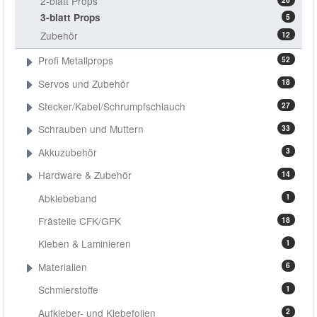
2-blatt Props
3-blatt Props
5
Zubehör
12
Profi Metallprops
52
Servos und Zubehör
18
Stecker/Kabel/Schrumpfschlauch
27
Schrauben und Muttern
33
Akkuzubehör
3
Hardware & Zubehör
14
Abklebeband
1
Frästeile CFK/GFK
18
Kleben & Laminieren
1
Materialien
6
Schmierstoffe
1
Aufkleber- und Klebefolien
2