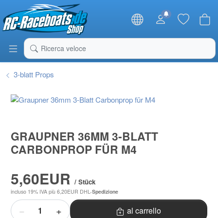
RC-Raceboats Shop
Ricerca veloce
3-blatt Props
GRAUPNER 36MM 3-BLATT
CARBONPROP FÜR M4
5,60EUR
/ Stück
incluso 19% IVA
più 6,20EUR DHL-
Spedizione
Quantità
al carrello