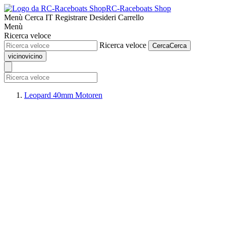
RC-Raceboats Shop
Menù
Cerca
IT
Registrare
Desideri
Carrello
Menù
Ricerca veloce
Ricerca veloce
Cerca
Cerca
vicino
vicino
Leopard 40mm Motoren