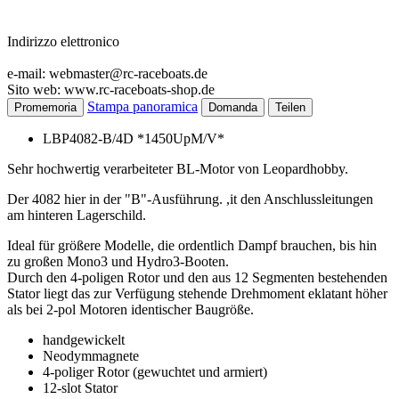
Indirizzo elettronico
e-mail: webmaster@rc-raceboats.de
Sito web: www.rc-raceboats-shop.de
Stampa panoramica
Promemoria
Domanda
Teilen
LBP4082-B/4D *1450UpM/V*
Sehr hochwertig verarbeiteter BL-Motor von Leopardhobby.
Der 4082 hier in der "B"-Ausführung. ,it den Anschlussleitungen
am hinteren Lagerschild.
Ideal für größere Modelle, die ordentlich Dampf brauchen, bis hin
zu großen Mono3 und Hydro3-Booten.
Durch den 4-poligen Rotor und den aus 12 Segmenten bestehenden
Stator liegt das zur Verfügung stehende Drehmoment eklatant höher
als bei 2-pol Motoren identischer Baugröße.
handgewickelt
Neodymmagnete
4-poliger Rotor (gewuchtet und armiert)
12-slot Stator