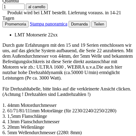
Quantità
al carrello
Produkt wird bei LMT bestellt. Lieferung vorauss. in 14-21
Tagen
Stampa panoramica
Promemoria
Domanda
Teilen
LMT Motorserie 22xx
Durch gute Erfahrungen mit den 15 und 19 Serien entschlossen wir
uns, auf das gleiche System aufbauend, die Serie 22 anzubieten. Mit
dem Außendurchmesser von 44mm, der 5mm Welle und bekanntem
Befestigungslochkreis ist diese Serie direkt austauschbar mit
Motoren wie zb.: ULTRA 1600 , WEBRA u.v.a.Die auch hier
nutzbar hohe Drehzahldynamik (ca.50000 U/min) ermöglicht
Leistungen (Pe ca. 3000 Watt).
Für Drehzahltabelle, bitte links auf die verkleinerte Ansicht clicken.
(Achtung ! Drehzahlen sind Lastdrehzahlen !)
1. 44mm Motordurchmesser
2. 61/71/81/111mm Motorlänge (für 2230/2240/2250/2280)
3. 1,5mm Flanschlänge
4. 13mm Flanschdurchmesser
5. 20mm Wellenlänge
6. 5mm Wellendurchmesser (2280: 8mm)