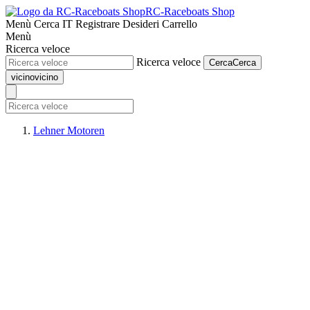
RC-Raceboats Shop
Menù
Cerca
IT
Registrare
Desideri
Carrello
Menù
Ricerca veloce
Ricerca veloce
Cerca
Cerca
vicino
vicino
Lehner Motoren