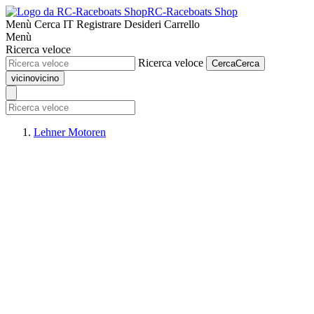
RC-Raceboats Shop
Menù
Cerca
IT
Registrare
Desideri
Carrello
Menù
Ricerca veloce
Ricerca veloce
Cerca
Cerca
vicino
vicino
Lehner Motoren