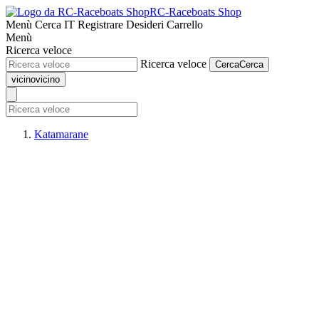
RC-Raceboats Shop
Menù
Cerca
IT
Registrare
Desideri
Carrello
Menù
Ricerca veloce
Ricerca veloce
Cerca
Cerca
vicino
vicino
Katamarane