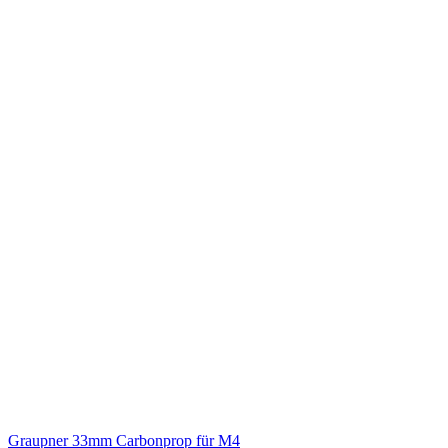
Graupner 33mm Carbonprop für M4