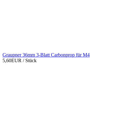
Graupner 36mm 3-Blatt Carbonprop für M4
5,60EUR
/ Stück