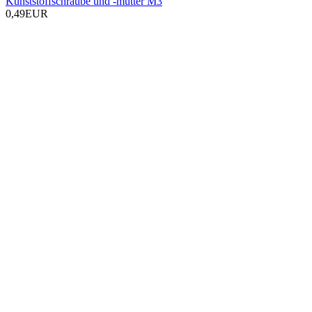
Kunststoffschraube und -mutter M3
0,49EUR