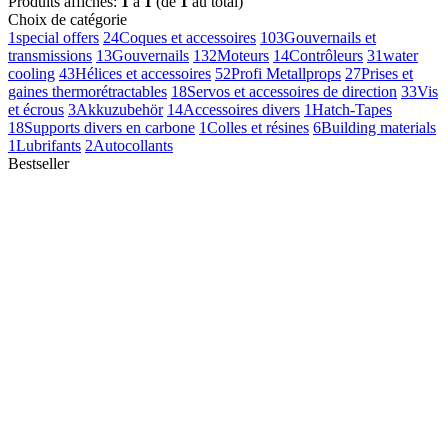
Produits affichés:
1
à
1
(de
1
au total)
Choix de catégorie
1
special offers
24
Coques et accessoires
103
Gouvernails et
transmissions
13
Gouvernails
132
Moteurs
14
Contrôleurs
31
water
cooling
43
Hélices et accessoires
52
Profi Metallprops
27
Prises et
gaines thermorétractables
18
Servos et accessoires de direction
33
Vis
et écrous
3
Akkuzubehör
14
Accessoires divers
1
Hatch-Tapes
18
Supports divers en carbone
1
Colles et résines
6
Building materials
1
Lubrifants
2
Autocollants
Bestseller