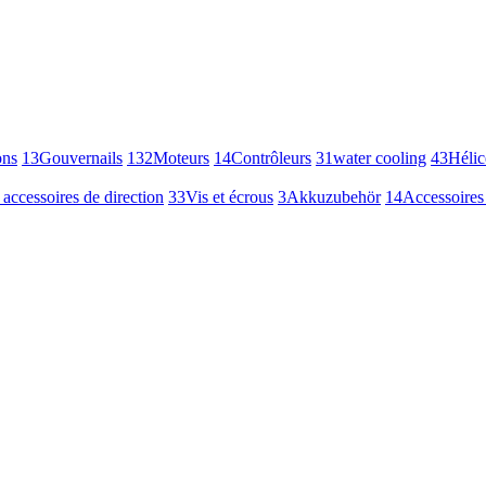
ons
13
Gouvernails
132
Moteurs
14
Contrôleurs
31
water cooling
43
Hélic
 accessoires de direction
33
Vis et écrous
3
Akkuzubehör
14
Accessoires