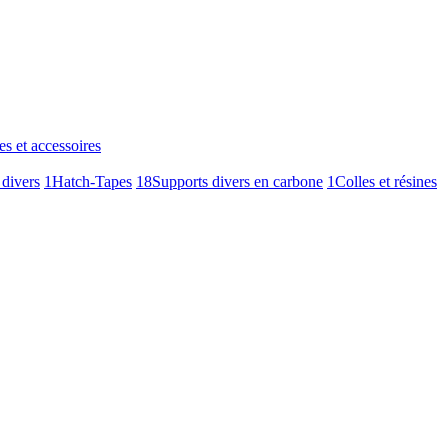
es et accessoires
 divers
1
Hatch-Tapes
18
Supports divers en carbone
1
Colles et résines