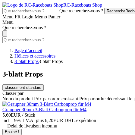
RC-Raceboats Shop
Que recherchez-vous ?
Recherche
Rech
Menu
FR
Login
Mémo
Panier
Menu
Que recherchez-vous ?
Page d’accueil
Hélices et accessoires
3-blatt Props
3-blatt Props
3-blatt Props
classement standard
Classer par
Nom du produit
Prix par ordre croissant
Prix par ordre décroissant
le 
Graupner 30mm 3-Blatt Carbonprop für M4
5,60EUR
/ Stück
incl. 19% T.V.A.
plus 6,20EUR DHL-
expédition
Délai de livraison inconnu
Epuisé !