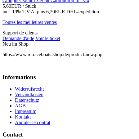
Graupner 36mm 3-Blatt Carbonprop für M4
5,60EUR
/ Stück
incl. 19% T.V.A.
plus 6,20EUR DHL-
expédition
Toutes les meilleures ventes
Support de clients
Demande d'aide
Voir le ticket
Neu im Shop
https://www.rc-raceboats-shop.de/product-new.php
Informations
Widerrufsrecht
Versandkosten
Datenschutz
AGB
Impressum
Kontakt
Annuler le contrat
Contact