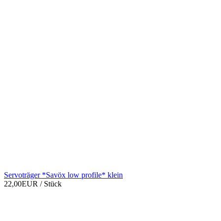
Servoträger *Savöx low profile* klein
22,00EUR
/ Stück