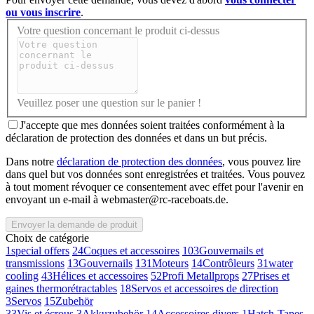
ou vous inscrire
.
Votre question concernant le produit ci-dessus
Veuillez poser une question sur le panier !
J'accepte que mes données soient traitées conformément à la
déclaration de protection des données et dans un but précis.
Dans notre
déclaration de protection des données
, vous pouvez lire
dans quel but vos données sont enregistrées et traitées. Vous pouvez
à tout moment révoquer ce consentement avec effet pour l'avenir en
envoyant un e-mail à webmaster@rc-raceboats.de.
Envoyer la demande de produit
Choix de catégorie
1
special offers
24
Coques et accessoires
103
Gouvernails et
transmissions
13
Gouvernails
131
Moteurs
14
Contrôleurs
31
water
cooling
43
Hélices et accessoires
52
Profi Metallprops
27
Prises et
gaines thermorétractables
18
Servos et accessoires de direction
3
Servos
15
Zubehör
33
Vis et écrous
3
Akkuzubehör
14
Accessoires divers
1
Hatch-Tapes