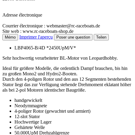
Adresse électronique
Courrier électronique : webmaster@rc-raceboats.de
Site web : www.rc-raceboats-shop.de
Imprimer l'aperçu
Mémo
Poser une question
Teilen
LBP4065-B/4D *2450UpM/V*
Sehr hochwertig verarbeiteter BL-Motor von Leopardhobby.
Ideal für größere Modelle, die ordentlich Dampf brauchen, bis hin
zu großen Mono2 und Hydro2-Booten.
Durch den 4-poligen Rotor und den aus 12 Segmenten bestehenden
Stator liegt das zur Verfügung stehende Drehmoment eklatant höher
als bei 2-pol Motoren identischer Baugröße.
handgewickelt
Neodymmagnete
4-poliger Rotor (gewuchtet und armiert)
12-slot Stator
Hochwertige Lager
Gehärtete Welle
50.000UpM Drehzahlgrenze