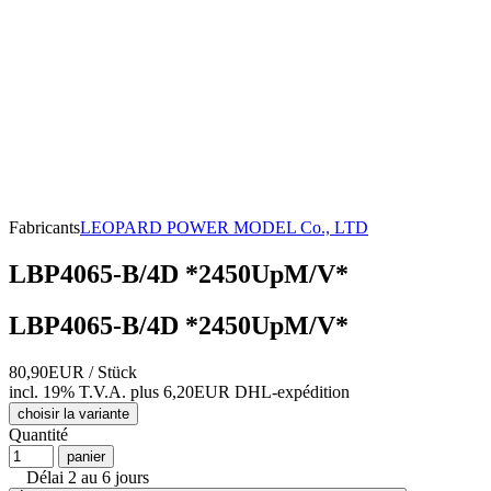
Fabricants
LEOPARD POWER MODEL Co., LTD
LBP4065-B/4D *2450UpM/V*
LBP4065-B/4D *2450UpM/V*
80,90EUR
/ Stück
incl. 19% T.V.A.
plus 6,20EUR DHL-
expédition
choisir la variante
Quantité
panier
Délai 2 au 6 jours