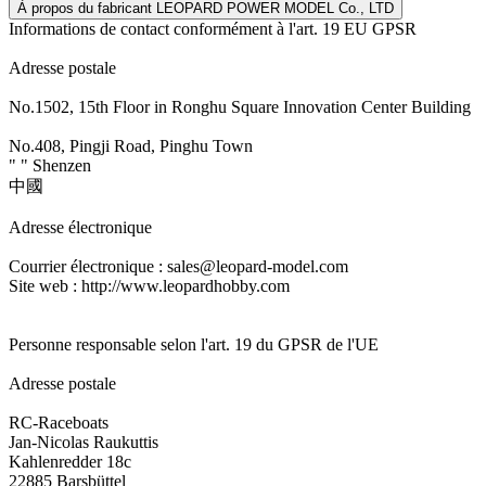
À propos du fabricant LEOPARD POWER MODEL Co., LTD
Informations de contact conformément à l'art. 19 EU GPSR
Adresse postale
No.1502, 15th Floor in Ronghu Square Innovation Center Building
No.408, Pingji Road, Pinghu Town
" " Shenzen
中國
Adresse électronique
Courrier électronique : sales@leopard-model.com
Site web : http://www.leopardhobby.com
Personne responsable selon l'art. 19 du GPSR de l'UE
Adresse postale
RC-Raceboats
Jan-Nicolas Raukuttis
Kahlenredder 18c
22885 Barsbüttel