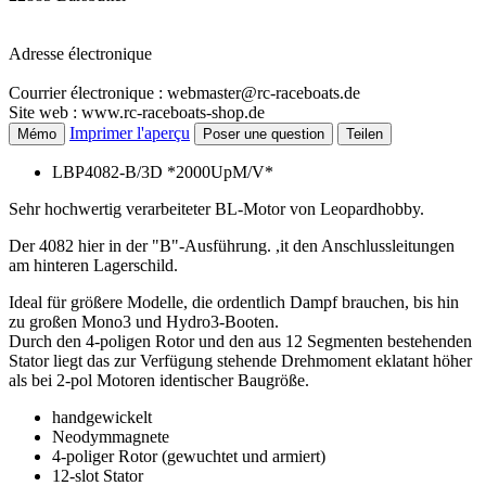
Adresse électronique
Courrier électronique : webmaster@rc-raceboats.de
Site web : www.rc-raceboats-shop.de
Imprimer l'aperçu
Mémo
Poser une question
Teilen
LBP4082-B/3D *2000UpM/V*
Sehr hochwertig verarbeiteter BL-Motor von Leopardhobby.
Der 4082 hier in der "B"-Ausführung. ,it den Anschlussleitungen
am hinteren Lagerschild.
Ideal für größere Modelle, die ordentlich Dampf brauchen, bis hin
zu großen Mono3 und Hydro3-Booten.
Durch den 4-poligen Rotor und den aus 12 Segmenten bestehenden
Stator liegt das zur Verfügung stehende Drehmoment eklatant höher
als bei 2-pol Motoren identischer Baugröße.
handgewickelt
Neodymmagnete
4-poliger Rotor (gewuchtet und armiert)
12-slot Stator