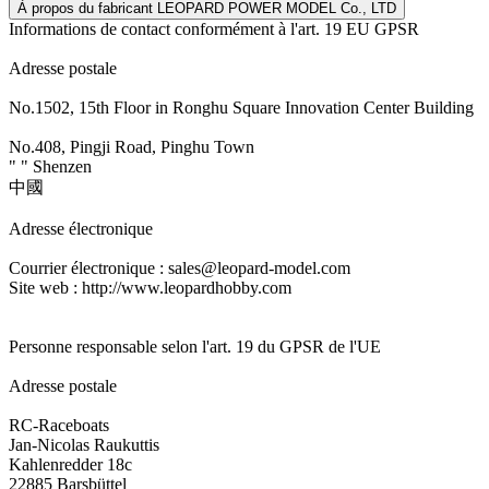
À propos du fabricant LEOPARD POWER MODEL Co., LTD
Informations de contact conformément à l'art. 19 EU GPSR
Adresse postale
No.1502, 15th Floor in Ronghu Square Innovation Center Building
No.408, Pingji Road, Pinghu Town
" " Shenzen
中國
Adresse électronique
Courrier électronique : sales@leopard-model.com
Site web : http://www.leopardhobby.com
Personne responsable selon l'art. 19 du GPSR de l'UE
Adresse postale
RC-Raceboats
Jan-Nicolas Raukuttis
Kahlenredder 18c
22885 Barsbüttel