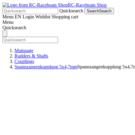
RC-Raceboats Shop
Quicksearch
Search
Search
Menu
EN
Login
Wishlist
Shopping cart
Menu
Quicksearch
Mainpage
Rudders & Shafts
Couplings
Spannzangenkupplung 5x4,7mm
Spannzangenkupplung 5x4,