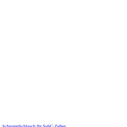
Schrumpfschlauch für SubC-Zellen