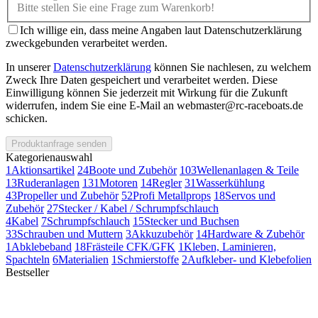
Bitte stellen Sie eine Frage zum Warenkorb!
Ich willige ein, dass meine Angaben laut Datenschutzerklärung
zweckgebunden verarbeitet werden.
In unserer
Datenschutzerklärung
können Sie nachlesen, zu welchem
Zweck Ihre Daten gespeichert und verarbeitet werden. Diese
Einwilligung können Sie jederzeit mit Wirkung für die Zukunft
widerrufen, indem Sie eine E-Mail an webmaster@rc-raceboats.de
schicken.
Produktanfrage senden
Kategorienauswahl
1
Aktionsartikel
24
Boote und Zubehör
103
Wellenanlagen & Teile
13
Ruderanlagen
131
Motoren
14
Regler
31
Wasserkühlung
43
Propeller und Zubehör
52
Profi Metallprops
18
Servos und
Zubehör
27
Stecker / Kabel / Schrumpfschlauch
4
Kabel
7
Schrumpfschlauch
15
Stecker und Buchsen
33
Schrauben und Muttern
3
Akkuzubehör
14
Hardware & Zubehör
1
Abklebeband
18
Frästeile CFK/GFK
1
Kleben, Laminieren,
Spachteln
6
Materialien
1
Schmierstoffe
2
Aufkleber- und Klebefolien
Bestseller