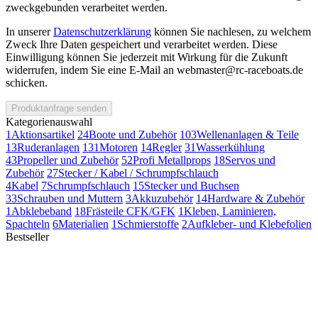
zweckgebunden verarbeitet werden.
In unserer
Datenschutzerklärung
können Sie nachlesen, zu welchem
Zweck Ihre Daten gespeichert und verarbeitet werden. Diese
Einwilligung können Sie jederzeit mit Wirkung für die Zukunft
widerrufen, indem Sie eine E-Mail an webmaster@rc-raceboats.de
schicken.
Produktanfrage senden
Kategorienauswahl
1
Aktionsartikel
24
Boote und Zubehör
103
Wellenanlagen & Teile
13
Ruderanlagen
131
Motoren
14
Regler
31
Wasserkühlung
43
Propeller und Zubehör
52
Profi Metallprops
18
Servos und
Zubehör
27
Stecker / Kabel / Schrumpfschlauch
4
Kabel
7
Schrumpfschlauch
15
Stecker und Buchsen
33
Schrauben und Muttern
3
Akkuzubehör
14
Hardware & Zubehör
1
Abklebeband
18
Frästeile CFK/GFK
1
Kleben, Laminieren,
Spachteln
6
Materialien
1
Schmierstoffe
2
Aufkleber- und Klebefolien
Bestseller