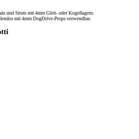
uts und Struts mit 4mm Gleit- oder Kugellagern.
blemlos mit 4mm DogDrive-Props verwendbar.
tti