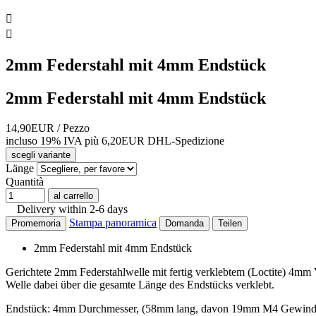


2mm Federstahl mit 4mm Endstück
2mm Federstahl mit 4mm Endstück
14,90EUR
/ Pezzo
incluso 19% IVA
più 6,20EUR DHL-
Spedizione
scegli variante
Länge
Quantità
al carrello
Delivery within 2-6 days
Stampa panoramica
Promemoria
Domanda
Teilen
2mm Federstahl mit 4mm Endstück
Gerichtete 2mm Federstahlwelle mit fertig verklebtem (Loctite) 4
Welle dabei über die gesamte Länge des Endstücks verklebt.
Endstück: 4mm Durchmesser, (58mm lang, davon 19mm M4 Gewind