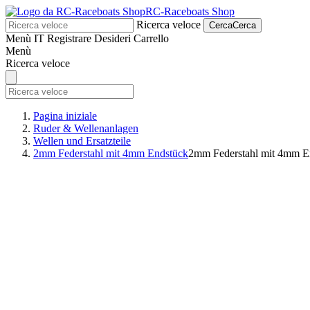
RC-Raceboats Shop
Ricerca veloce
Cerca
Cerca
Menù
IT
Registrare
Desideri
Carrello
Menù
Ricerca veloce
Pagina iniziale
Ruder & Wellenanlagen
Wellen und Ersatzteile
2mm Federstahl mit 4mm Endstück
2mm Federstahl mit 4mm E