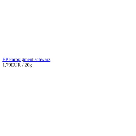
EP Farbpigment schwarz
1,79EUR
/ 20g