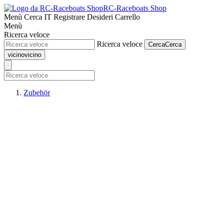
RC-Raceboats Shop
Menù
Cerca
IT
Registrare
Desideri
Carrello
Menù
Ricerca veloce
Ricerca veloce
Cerca
Cerca
vicino
vicino
Zubehör