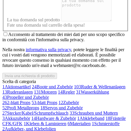
La tua domanda sul prodotto
Fate una domanda sul carrello della spesa!
Acconsento al trattamento dei miei dati per uno scopo specifico
in conformità con l'informativa sulla privacy.
Nella nostra
informativa sulla privacy
, potete leggere le finalità per
cui i vostri dati vengono memorizzati ed elaborati. È possibile
revocare questo consenso in qualsiasi momento con effetto per il
futuro inviando un'e-mail a webmaster@rc-raceboats.de.
Invia una richiesta di prodotto
Scelta di categoria
1
Aktionsartikel
24
Boote und Zubehör
103
Ruder & Wellenanlagen
13
Ruderanlagen
131
Motoren
14
Regler
31
Wasserkühlung
43
Propeller und Zubehör
26
2-blatt Props
5
3-blatt Props
12
Zubehör
52
Profi Metallprops
18
Servos und Zubehör
27
Stecker/Kabel/Schrumpfschlauch
33
Schrauben und Muttern
3
Akkuzubehör
14
Hardware & Zubehör
1
Abklebeband
18
Frästeile
CFK/GFK
1
Kleben & Laminieren
6
Materialien
1
Schmierstoffe
2
Aufkleber- und Klebefolien