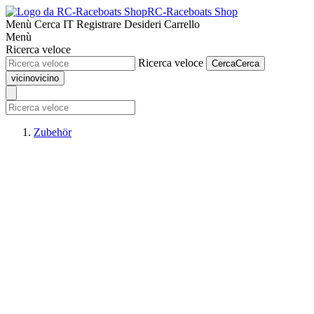
RC-Raceboats Shop
Menù
Cerca
IT
Registrare
Desideri
Carrello
Menù
Ricerca veloce
Ricerca veloce
Cerca
Cerca
vicino
vicino
Zubehör