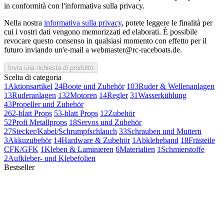
in conformità con l'informativa sulla privacy.
Nella nostra
informativa sulla privacy
, potete leggere le finalità per
cui i vostri dati vengono memorizzati ed elaborati. È possibile
revocare questo consenso in qualsiasi momento con effetto per il
futuro inviando un'e-mail a webmaster@rc-raceboats.de.
Invia una richiesta di prodotto
Scelta di categoria
1
Aktionsartikel
24
Boote und Zubehör
103
Ruder & Wellenanlagen
13
Ruderanlagen
132
Motoren
14
Regler
31
Wasserkühlung
43
Propeller und Zubehör
26
2-blatt Props
5
3-blatt Props
12
Zubehör
52
Profi Metallprops
18
Servos und Zubehör
27
Stecker/Kabel/Schrumpfschlauch
33
Schrauben und Muttern
3
Akkuzubehör
14
Hardware & Zubehör
1
Abklebeband
18
Frästeile
CFK/GFK
1
Kleben & Laminieren
6
Materialien
1
Schmierstoffe
2
Aufkleber- und Klebefolien
Bestseller