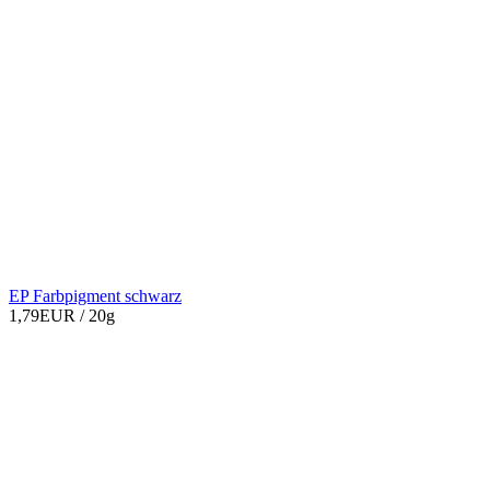
EP Farbpigment schwarz
1,79EUR
/ 20g