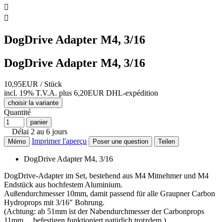


DogDrive Adapter M4, 3/16
DogDrive Adapter M4, 3/16
10,95EUR
/ Stück
incl. 19% T.V.A.
plus 6,20EUR DHL-
expédition
choisir la variante
Quantité
panier
Délai 2 au 6 jours
Imprimer l'aperçu
Mémo
Poser une question
Teilen
DogDrive Adapter M4, 3/16
DogDrive-Adapter im Set, bestehend aus M4 Mitnehmer und M4
Endstück aus hochfestem Aluminium.
Außendurchmesser 10mm, damit passend für alle Graupner Carbon
Hydroprops mit 3/16" Bohrung.
(Achtung: ab 51mm ist der Nabendurchmesser der Carbonprops
11mm ... befestigen funktioniert natürlich trotzdem.)