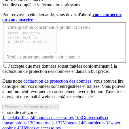
Veuillez compléter le formulaire ci-dessous.
Pour envoyer cette demande, vous devez d'abord
vous connecter
ou vous inscrire
.
Votre question concernant le produit ci-dessus
Veuillez poser une question sur le panier !
J'accepte que mes données soient traitées conformément à la
déclaration de protection des données et dans un but précis.
Dans notre
déclaration de protection des données
, vous pouvez lire
dans quel but vos données sont enregistrées et traitées. Vous pouvez
à tout moment révoquer ce consentement avec effet pour l'avenir en
envoyant un e-mail à webmaster@rc-raceboats.de.
Envoyer la demande de produit
Choix de catégorie
1
special offers
24
Coques et accessoires
103
Gouvernails et
transmissions
13
Gouvernails
132
Moteurs
14
Contrôleurs
31
water
cooling
43
Hélices et accessoires