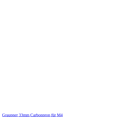
Graupner 33mm Carbonprop für M4