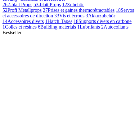
26
2-blatt Props
5
3-blatt Props
12
Zubehör
52
Profi Metallprops
27
Prises et gaines thermorétractables
18
Servos
et accessoires de direction
33
Vis et écrous
3
Akkuzubehör
14
Accessoires divers
1
Hatch-Tapes
18
Supports divers en carbone
1
Colles et résines
6
Building materials
1
Lubrifants
2
Autocollants
Bestseller