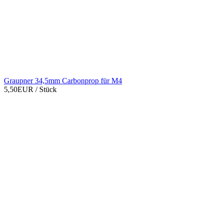
Graupner 34,5mm Carbonprop für M4
5,50EUR
/ Stück