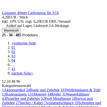
Graupner 40mm Carbonprop für 3/16
4,20EUR
/ Stück
inkl. 19% USt.
zzgl. 6,20EUR DHL-
Versand
Artikel auf Lager, Lieferzeit 2-6 Werktage
Warenkorb
25
-
36
/
485
Produkten
«
vorherige Seite
01
02
03
04
…
41
nächste Seite
»
12
24
48
96
Kategorienauswahl
1
Aktionsartikel
24
Boote und Zubehör
103
Wellenanlagen & Teile
13
Ruderanlagen
131
Motoren
14
Regler
31
Wasserkühlung
43
Propeller und Zubehör
52
Profi Metallprops
18
Servos und
Zubehör
27
Stecker / Kabel / Schrumpfschlauch
33
Schrauben und