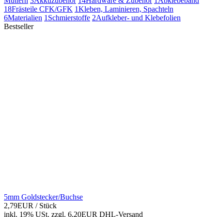
Muttern
3
Akkuzubehör
14
Hardware & Zubehör
1
Abklebeband
18
Frästeile CFK/GFK
1
Kleben, Laminieren, Spachteln
6
Materialien
1
Schmierstoffe
2
Aufkleber- und Klebefolien
Bestseller
5mm Goldstecker/Buchse
2,79EUR
/ Stück
inkl. 19% USt.
zzgl. 6,20EUR DHL-
Versand