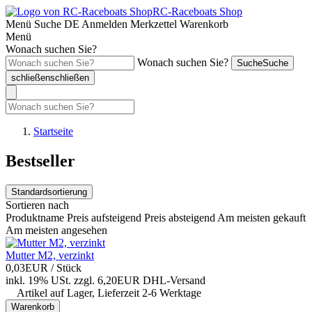
RC-Raceboats Shop
Menü
Suche
DE
Anmelden
Merkzettel
Warenkorb
Menü
Wonach suchen Sie?
Wonach suchen Sie?
Suche
Suche
schließen
schließen
Startseite
Bestseller
Standardsortierung
Sortieren nach
Produktname
Preis aufsteigend
Preis absteigend
Am meisten gekauft
Am meisten angesehen
Mutter M2, verzinkt
0,03EUR
/ Stück
inkl. 19% USt.
zzgl. 6,20EUR DHL-
Versand
Artikel auf Lager, Lieferzeit 2-6 Werktage
Warenkorb