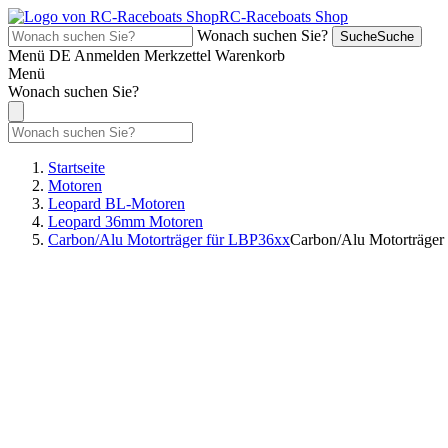
RC-Raceboats Shop
Wonach suchen Sie?
Suche
Suche
Menü
DE
Anmelden
Merkzettel
Warenkorb
Menü
Wonach suchen Sie?
Startseite
Motoren
Leopard BL-Motoren
Leopard 36mm Motoren
Carbon/Alu Motorträger für LBP36xx
Carbon/Alu Motorträger