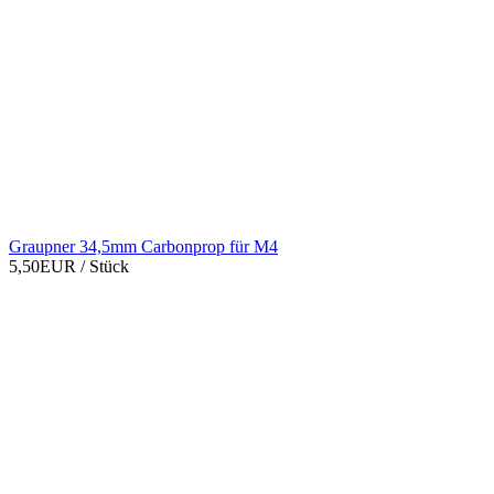
Graupner 34,5mm Carbonprop für M4
5,50EUR
/ Stück