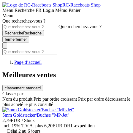
RC-Raceboats Shop
Menu
Recherche
FR
Login
Mémo
Panier
Menu
Que recherchez-vous ?
Que recherchez-vous ?
Recherche
Recherche
fermer
fermer
Page d’accueil
Meilleures ventes
classement standard
Classer par
Nom du produit
Prix par ordre croissant
Prix par ordre décroissant
le
plus acheté
le plus consulté
5mm Goldstecker/Buchse "MP-Jet"
2,79EUR
/ Stück
incl. 19% T.V.A.
plus 6,20EUR DHL-
expédition
Délai 2 au 6 jours