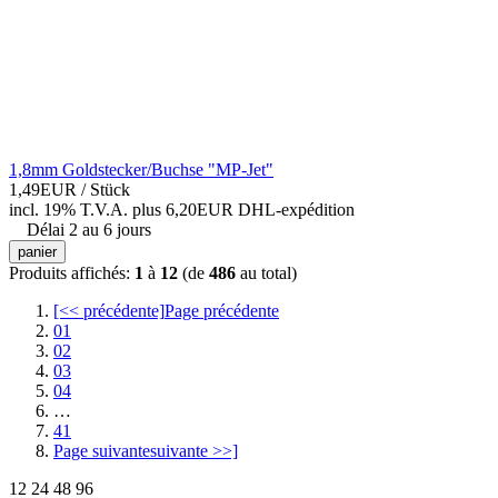
1,8mm Goldstecker/Buchse "MP-Jet"
1,49EUR
/ Stück
incl. 19% T.V.A.
plus 6,20EUR DHL-
expédition
Délai 2 au 6 jours
panier
Produits affichés:
1
à
12
(de
486
au total)
[<< précédente]
Page précédente
01
02
03
04
…
41
Page suivante
suivante >>]
12
24
48
96