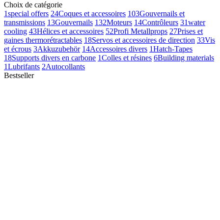
Choix de catégorie
1
special offers
24
Coques et accessoires
103
Gouvernails et
transmissions
13
Gouvernails
132
Moteurs
14
Contrôleurs
31
water
cooling
43
Hélices et accessoires
52
Profi Metallprops
27
Prises et
gaines thermorétractables
18
Servos et accessoires de direction
33
Vis
et écrous
3
Akkuzubehör
14
Accessoires divers
1
Hatch-Tapes
18
Supports divers en carbone
1
Colles et résines
6
Building materials
1
Lubrifants
2
Autocollants
Bestseller