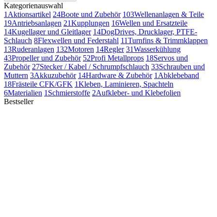
Kategorienauswahl
1
Aktionsartikel
24
Boote und Zubehör
103
Wellenanlagen & Teile
19
Antriebsanlagen
21
Kupplungen
16
Wellen und Ersatzteile
14
Kugellager und Gleitlager
14
DogDrives, Drucklager, PTFE-
Schlauch
8
Flexwellen und Federstahl
11
Turnfins & Trimmklappen
13
Ruderanlagen
132
Motoren
14
Regler
31
Wasserkühlung
43
Propeller und Zubehör
52
Profi Metallprops
18
Servos und
Zubehör
27
Stecker / Kabel / Schrumpfschlauch
33
Schrauben und
Muttern
3
Akkuzubehör
14
Hardware & Zubehör
1
Abklebeband
18
Frästeile CFK/GFK
1
Kleben, Laminieren, Spachteln
6
Materialien
1
Schmierstoffe
2
Aufkleber- und Klebefolien
Bestseller