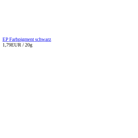
EP Farbpigment schwarz
1,79EUR
/ 20g