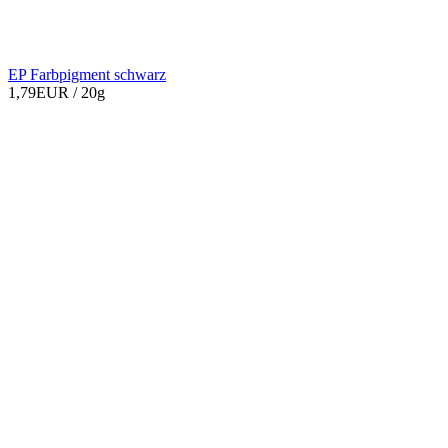
EP Farbpigment schwarz
1,79EUR
/ 20g