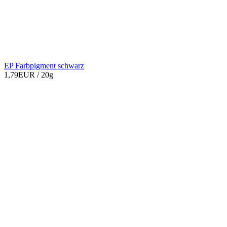
EP Farbpigment schwarz
1,79EUR
/ 20g