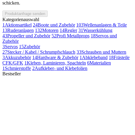
schicken.
Produktanfrage senden
Kategorienauswahl
1
Aktionsartikel
24
Boote und Zubehör
103
Wellenanlagen & Teile
13
Ruderanlagen
132
Motoren
14
Regler
31
Wasserkühlung
43
Propeller und Zubehör
52
Profi Metallprops
18
Servos und
Zubehör
3
Servos
15
Zubehör
27
Stecker / Kabel / Schrumpfschlauch
33
Schrauben und Muttern
3
Akkuzubehör
14
Hardware & Zubehör
1
Abklebeband
18
Frästeile
CFK/GFK
1
Kleben, Laminieren, Spachteln
6
Materialien
1
Schmierstoffe
2
Aufkleber- und Klebefolien
Bestseller