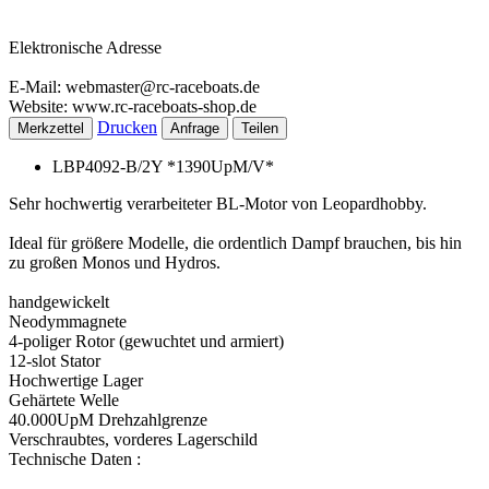
Elektronische Adresse
E-Mail: webmaster@rc-raceboats.de
Website: www.rc-raceboats-shop.de
Drucken
Merkzettel
Anfrage
Teilen
LBP4092-B/2Y *1390UpM/V*
Sehr hochwertig verarbeiteter BL-Motor von Leopardhobby.
Ideal für größere Modelle, die ordentlich Dampf brauchen, bis hin
zu großen Monos und Hydros.
handgewickelt
Neodymmagnete
4-poliger Rotor (gewuchtet und armiert)
12-slot Stator
Hochwertige Lager
Gehärtete Welle
40.000UpM Drehzahlgrenze
Verschraubtes, vorderes Lagerschild
Technische Daten :