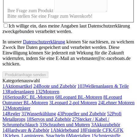
Ihre Frage zum Produkt
Bitte stellen Sie eine Frage zum Warenkorb!
Ich willige ein, dass meine Angaben laut Datenschutzerklärung
zweckgebunden verarbeitet werden.
In unserer
Datenschutzerklärung
können Sie nachlesen, zu welchem
Zweck Ihre Daten gespeichert und verarbeitet werden. Diese
Einwilligung können Sie jederzeit mit Wirkung für die Zukunft
widerrufen, indem Sie eine E-Mail an webmaster@rc-raceboats.de
schicken.
Produktanfrage senden
Kategorienauswahl
1
Aktionsartikel
24
Boote und Zubehör
103
Wellenanlagen & Teile
13
Ruderanlagen
132
Motoren
16
SeriousRC BL-Motoren
68
Leopard BL-Motoren
8
Leopard
Outrunner BL-Motoren
3
Leopard 2-pol Motoren
24
Lehner Motoren
12
Motorträger
14
Regler
31
Wasserkühlung
43
Propeller und Zubehör
52
Profi
Metallprops
18
Servos und Zubehör
27
Stecker / Kabel /
Schrumpfschlauch
33
Schrauben und Muttern
3
Akkuzubehör
14
Hardware & Zubehör
1
Abklebeband
18
Frästeile CFK/GFK
1
Kleben, Laminieren, Spachteln
6
Materialien
1
Schmierstoffe