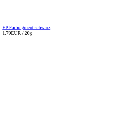
EP Farbpigment schwarz
1,79EUR
/ 20g