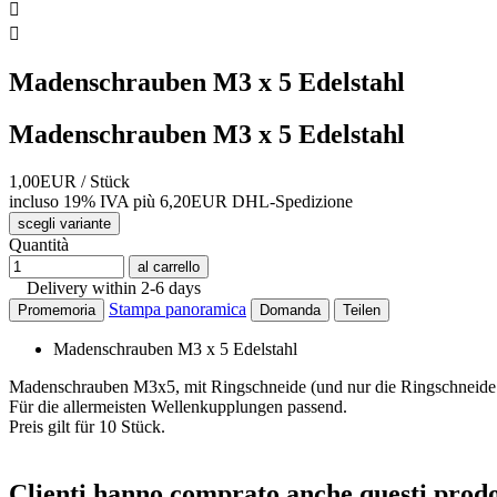


Madenschrauben M3 x 5 Edelstahl
Madenschrauben M3 x 5 Edelstahl
1,00EUR
/ Stück
incluso 19% IVA
più 6,20EUR DHL-
Spedizione
scegli variante
Quantità
al carrello
Delivery within 2-6 days
Stampa panoramica
Promemoria
Domanda
Teilen
Madenschrauben M3 x 5 Edelstahl
Madenschrauben M3x5, mit Ringschneide (und nur die Ringschneide br
Für die allermeisten Wellenkupplungen passend.
Preis gilt für 10 Stück.
Clienti hanno comprato anche questi prodo