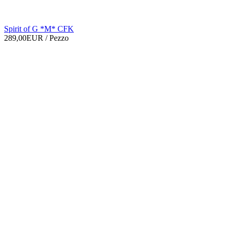
Spirit of G *M* CFK
289,00EUR
/ Pezzo