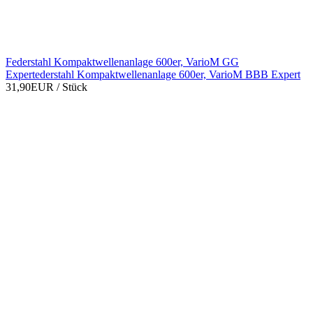
Federstahl Kompaktwellenanlage 600er, VarioM GG
Expertederstahl Kompaktwellenanlage 600er, VarioM BBB Expert
31,90EUR
/ Stück