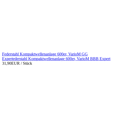
Federstahl Kompaktwellenanlage 600er, VarioM GG
Expertederstahl Kompaktwellenanlage 600er, VarioM BBB Expert
31,90EUR
/ Stück