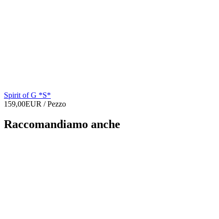
Spirit of G *S*
159,00EUR
/ Pezzo
Raccomandiamo anche