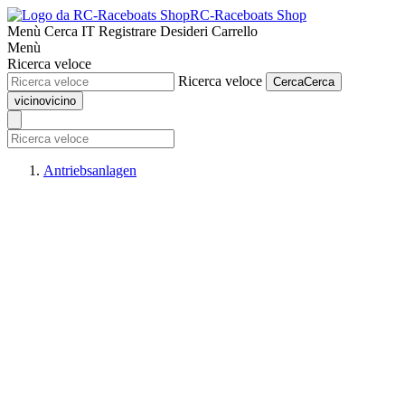
RC-Raceboats Shop
Menù
Cerca
IT
Registrare
Desideri
Carrello
Menù
Ricerca veloce
Ricerca veloce
Cerca
Cerca
vicino
vicino
Antriebsanlagen