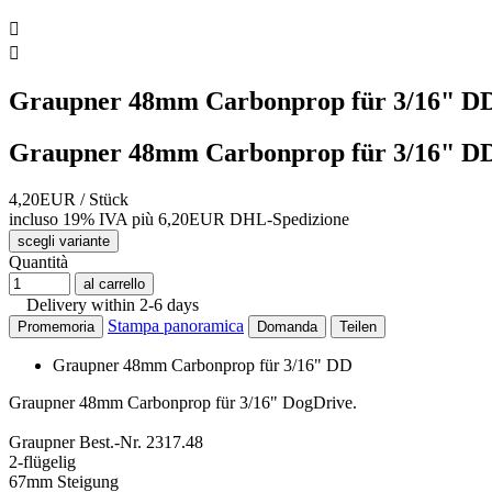


Graupner 48mm Carbonprop für 3/16" D
Graupner 48mm Carbonprop für 3/16" D
4,20EUR
/ Stück
incluso 19% IVA
più 6,20EUR DHL-
Spedizione
scegli variante
Quantità
al carrello
Delivery within 2-6 days
Stampa panoramica
Promemoria
Domanda
Teilen
Graupner 48mm Carbonprop für 3/16" DD
Graupner 48mm Carbonprop für 3/16" DogDrive.
Graupner Best.-Nr. 2317.48
2-flügelig
67mm Steigung