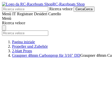
RC-Raceboats Shop
Ricerca veloce
Cerca
Cerca
Menù
IT
Registrare
Desideri
Carrello
Menù
Ricerca veloce
Pagina iniziale
Propeller und Zubehör
2-blatt Props
Graupner 48mm Carbonprop für 3/16" DD
Graupner 48mm Car