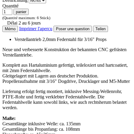
Drehrichtung
Quantité
panier
(Quantité maximum: 6 Stück)
Délai 2 au 6 jours
Imprimer l'aperçu
Mémo
Poser une question
Teilen
Verstellantrieb 2,0mm Federstahl für 3/16" Props
Neue und verbesserte Konstruktion der bekannten CNC gefrästen
Verstellantriebe.
Komplett aus Hartaluminium gefertigt, teileloxiert und hartcoatiert,
mit 2mm Federstahlwelle.
Gleitgelagert mit Lagern aus deutscher Produktion.
Propelleraufnahme mit 3/16" Dogdrive, Drucklager und M5-Mutter
Lieferung erfolgt fertig montiert, inklusive Messing-Wellenrohr,
PTFE-Rohr und fertig verklebter Federstahlwelle. Die
Federstahlwelle kann sowohl links, wie auch rechtsherum belastet
werden.
Maße:
Gesamtlänge inklusive Welle: ca. 135mm
Gesamtlänge bis Propanfang: ca. 108mm