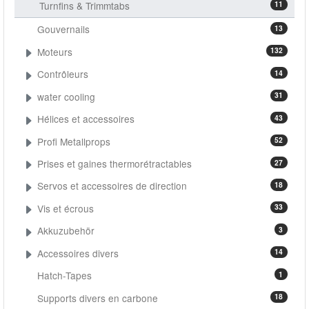
Turnfins & Trimmtabs
11
Gouvernails
13
Moteurs
132
Contrôleurs
14
water cooling
31
Hélices et accessoires
43
Profi Metallprops
52
Prises et gaines thermorétractables
27
Servos et accessoires de direction
18
Vis et écrous
33
Akkuzubehör
3
Accessoires divers
14
Hatch-Tapes
1
Supports divers en carbone
18