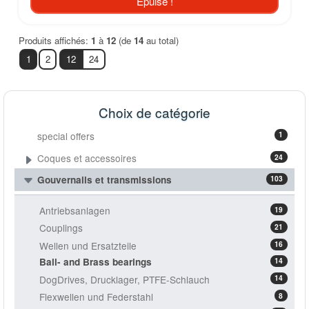
Epuisé !
Produits affichés:
1
à
12
(de
14
au total)
1
2
12
24
Choix de catégorie
special offers
1
Coques et accessoires
24
Gouvernails et transmissions
103
Antriebsanlagen
19
Couplings
21
Wellen und Ersatzteile
16
Ball- and Brass bearings
14
DogDrives, Drucklager, PTFE-Schlauch
14
Flexwellen und Federstahl
8