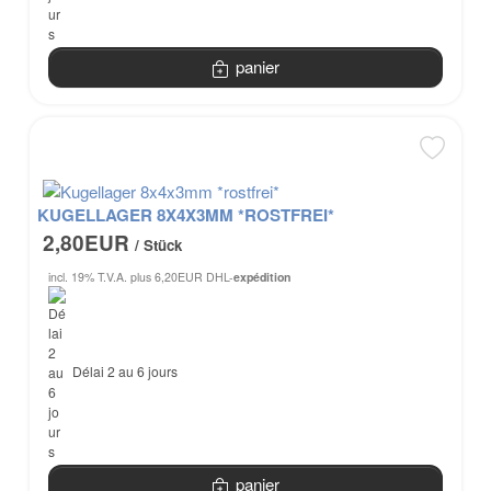
panier
KUGELLAGER 8X4X3MM *ROSTFREI*
2,80EUR
/ Stück
incl. 19% T.V.A.
plus 6,20EUR DHL-
expédition
Délai 2 au 6 jours
panier