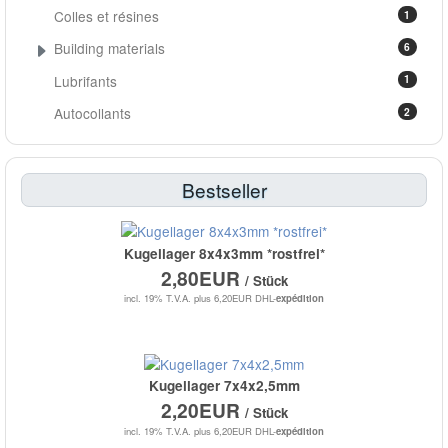
Colles et résines
1
Building materials
6
Lubrifants
1
Autocollants
2
Bestseller
Kugellager 8x4x3mm *rostfrei*
2,80EUR
/ Stück
incl. 19% T.V.A.
plus 6,20EUR DHL-
expédition
Kugellager 7x4x2,5mm
2,20EUR
/ Stück
incl. 19% T.V.A.
plus 6,20EUR DHL-
expédition