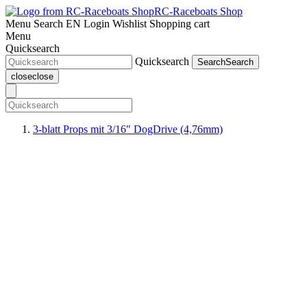
RC-Raceboats Shop
Menu
Search
EN
Login
Wishlist
Shopping cart
Menu
Quicksearch
Quicksearch
Search
Search
close
close
3-blatt Props mit 3/16" DogDrive (4,76mm)