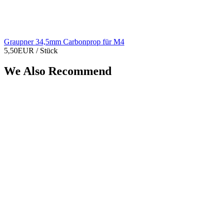
Graupner 34,5mm Carbonprop für M4
5,50EUR
/ Stück
We Also Recommend