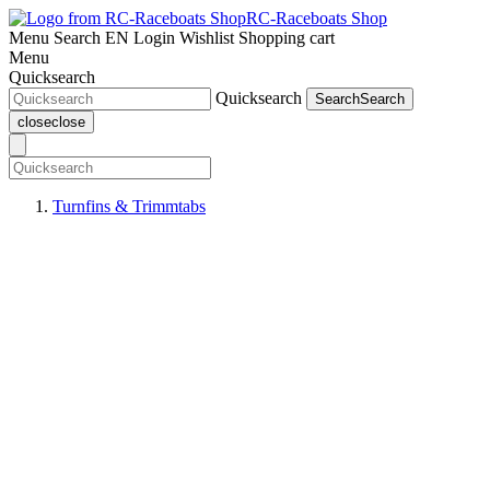
RC-Raceboats Shop
Menu
Search
EN
Login
Wishlist
Shopping cart
Menu
Quicksearch
Quicksearch
Search
Search
close
close
Turnfins & Trimmtabs