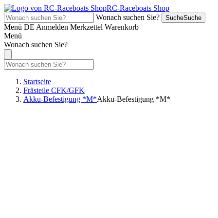
RC-Raceboats Shop
Wonach suchen Sie?
Suche
Suche
Menü
DE
Anmelden
Merkzettel
Warenkorb
Menü
Wonach suchen Sie?
Startseite
Frästeile CFK/GFK
Akku-Befestigung *M*
Akku-Befestigung *M*