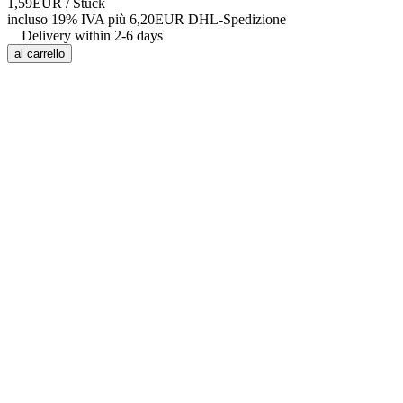
1,59EUR
/ Stück
incluso 19% IVA
più 6,20EUR DHL-
Spedizione
Delivery within 2-6 days
al carrello