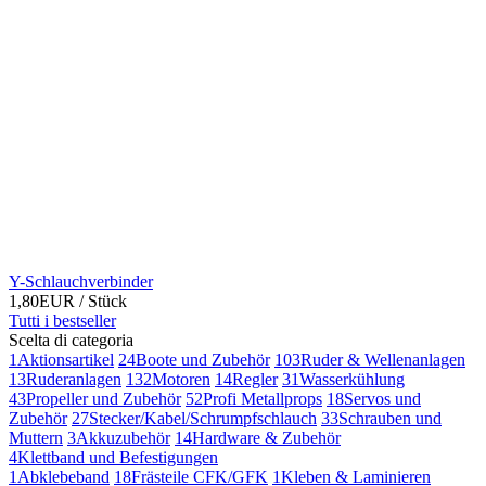
Y-Schlauchverbinder
1,80EUR
/ Stück
Tutti i bestseller
Scelta di categoria
1
Aktionsartikel
24
Boote und Zubehör
103
Ruder & Wellenanlagen
13
Ruderanlagen
132
Motoren
14
Regler
31
Wasserkühlung
43
Propeller und Zubehör
52
Profi Metallprops
18
Servos und
Zubehör
27
Stecker/Kabel/Schrumpfschlauch
33
Schrauben und
Muttern
3
Akkuzubehör
14
Hardware & Zubehör
4
Klettband und Befestigungen
1
Abklebeband
18
Frästeile CFK/GFK
1
Kleben & Laminieren