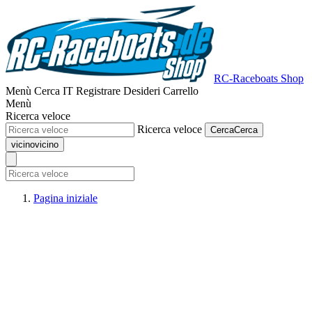
RC-Raceboats Shop
Menù
Cerca
IT
Registrare
Desideri
Carrello
Menù
Ricerca veloce
Ricerca veloce
Cerca
Cerca
vicino
vicino
Pagina iniziale