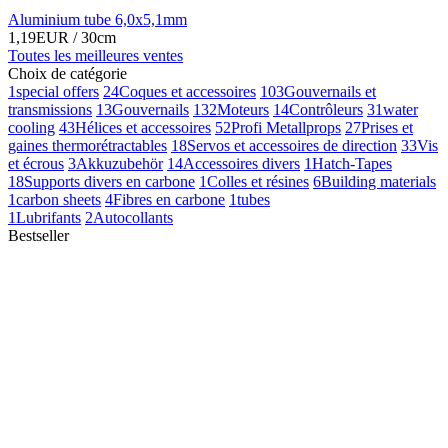
Aluminium tube 6,0x5,1mm
1,19EUR
/ 30cm
Toutes les meilleures ventes
Choix de catégorie
1
special offers
24
Coques et accessoires
103
Gouvernails et
transmissions
13
Gouvernails
132
Moteurs
14
Contrôleurs
31
water
cooling
43
Hélices et accessoires
52
Profi Metallprops
27
Prises et
gaines thermorétractables
18
Servos et accessoires de direction
33
Vis
et écrous
3
Akkuzubehör
14
Accessoires divers
1
Hatch-Tapes
18
Supports divers en carbone
1
Colles et résines
6
Building materials
1
carbon sheets
4
Fibres en carbone
1
tubes
1
Lubrifants
2
Autocollants
Bestseller